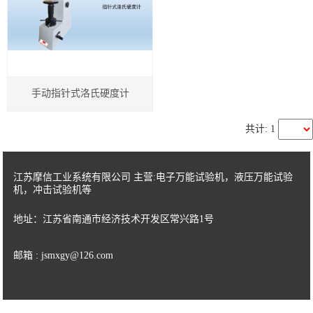
紧固件检测仪器
电子扭转试验机
手动指针式洛氏硬度计
高低温控制试验机
卧式拉力试验机
共计: 1
塑料类检测仪器
江苏摩信工业系统有限公司 主营:电子万能试验机，液压万能试验
机，冲击试验机等
橡胶类检测仪器
地址：江苏省南通市经济技术开发区常兴路1号
IC卡类检测仪器
邮箱 : jsmxgy@126.com
专用检测仪器
计量箱检测仪器