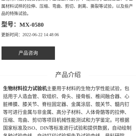
属材料试样的拉伸、压缩、弯曲、剪切、剥离、撕裂等试验，以及些产
微机控制液压压力试验机
品的特殊试验。
生物材料试验机
型号：MX-0580
更新时间：2022-06-22 14:48:06
复合传感器式螺纹摩擦系数试验机
原位拉伸试验机
产品咨询
洛氏硬度计
生物材料拉力试验机
主要用于材料的生物力学性能试验，包
括用于人造血管、软组织、骨头、接骨板、椎间融合器、心
脏棒膜、膝关节、脊柱固定器、金属涂层、髋关节、髓内钉
等可进行金属与非金属、高分子材料、人体骨骼等的拉伸、
压缩、弯曲、剪切等项目机械性能测试和力学鉴定。可根据
国家标准及ISO、DIN等标准进行试验和提供数据，自动绘制
各种试验曲线，自动打印试验报告及试验曲线，是科研院